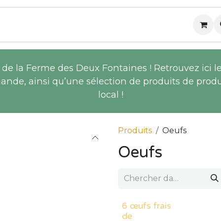
tique
Notre ferme
Nos paniers de légumes
de la Ferme des Deux Fontaines ! Retrouvez ici les
iande, ainsi qu’une sélection de produits de produ
local !
Produits
Oeufs
Oeufs
6 œufs frais
de