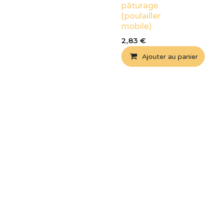
pâturage
(poulailler
mobile)
2,83
€
Ajouter au panier