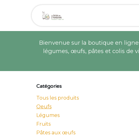
Se rendre au contenu
Page d'accueil
Bou
Bienvenue sur la boutique en ligne 
légumes, œufs, pâtes et colis de v
Catégories
Tous les produits
Oeufs
Légumes
Fruits
Pâtes aux œufs