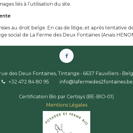
es liés à l’utilisation du site.
tente
es au droit belge. En cas de litige, et après tentative 
ge social de La Ferme des Deux Fontaines (Anaïs HENO
 rue des Deux Fontaines, Tintange • 6637 Fauvillers • Bel
+32 472 84 80 9
5
info@lafermedes2fontaines.b
e
Certification Bio par Certisys (BE-BIO-01)
Mentions Légales​