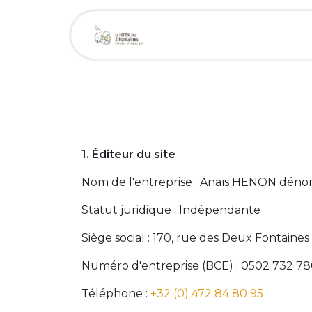
Se rendre au contenu
Page d'accueil
Bou
1. Éditeur du site
Nom de l'entreprise : Anaïs HENON déno
Statut juridique : Indépendante
Siège social : 170, rue des Deux Fontaines
Numéro d'entreprise (BCE) : 0502 732 78
Téléphone :
+32 (0) 472 84 80 95