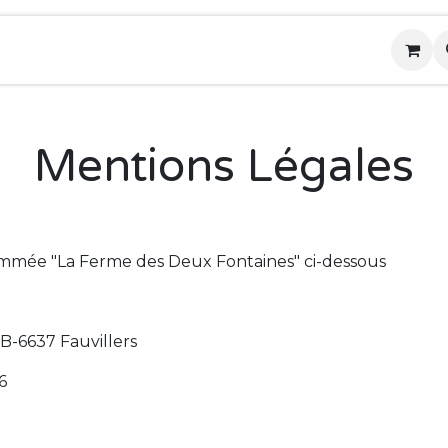
tique
Notre ferme
Nos paniers de légumes
Mentions Légales
mmée "La Ferme des Deux Fontaines" ci-dessous
 B-6637 Fauvillers
6