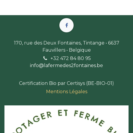
170, rue des Deux Fontaines, Tintange • 6637
Fauvillers • Belgique
+32 472 84 80 9
5
info@lafermedes2fontaines.b
e
Certification Bio par Certisys (BE-BIO-01)
Mentions Légales​