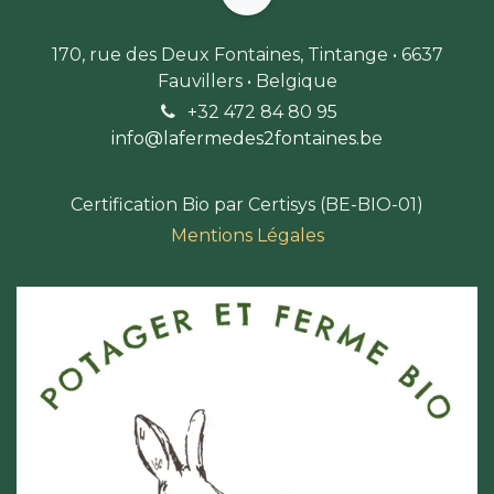
170, rue des Deux Fontaines, Tintange • 6637
Fauvillers • Belgique
+32 472 84 80 9
5
info@lafermedes2fontaines.b
e
Certification Bio par Certisys (BE-BIO-01)
Mentions Légales​