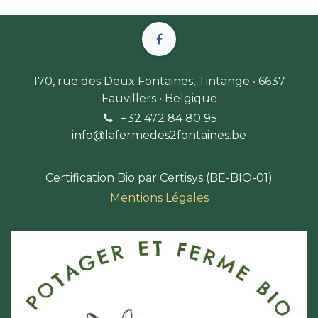
170, rue des Deux Fontaines, Tintange • 6637
Fauvillers • Belgique
+32 472 84 80 9
5
info@lafermedes2fontaines.b
e
Certification Bio par Certisys (BE-BIO-01)
Mentions Légales​