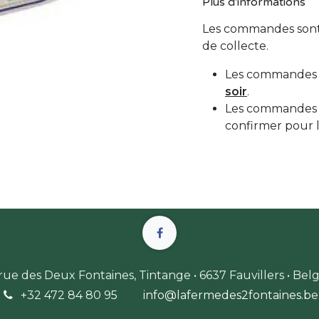
Plus d'informations
Les commandes sont 
de collecte.
Les commandes d
soir
.
Les commandes d
confirmer pour 
 rue des Deux Fontaines, Tintange • 6637 Fauvillers • Bel
+32 472 84 80 9
5
info@lafermedes2fontaines.b
e