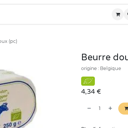
tique
Notre ferme
Nos paniers de légumes
oux (pc)
Beurre dou
origine : Belgique
4,34
€