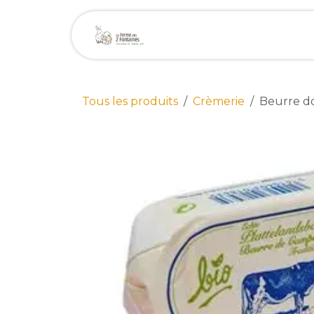
Se rendre au contenu
Page d'accueil
Bou
Tous les produits
Crèmerie
Beurre d