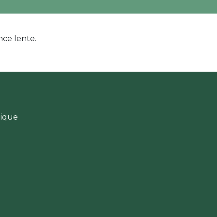
nce lente.
gique