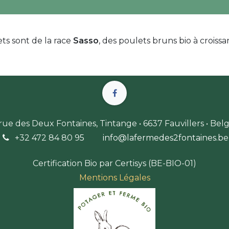
ts sont de la race
Sasso
, des poulets bruns bio à croissa
 rue des Deux Fontaines, Tintange • 6637 Fauvillers • Bel
+32 472 84 80 9
5
info@lafermedes2fontaines.b
e
Certification Bio par Certisys (BE-BIO-01)
Mentions Légales​